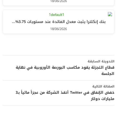
18/06/2026
بنك إنكلترا يثبت معدل الفائدة عند مستويات 3.75%…
18/06/2026
تصفّح
التدوينة السابقة
المقالات
قطاع التجزئة يقود مكاسب البورصة الأوروبية في نهاية
الجلسة
المقالة التالية
خفض الإنفاق في Twitter أنقذ الشركة من عجزاً مالياً بـ3
مليارات دولار