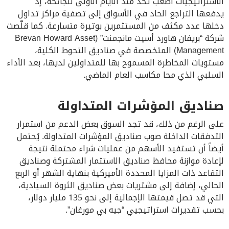
الاستراتيجيات أصعب تحد منذ الأيام الأولى للجائحة، إذ
يدفعها التراجع الحاد في الأسواق إلى تصفية مراكز تداول
دخلها عدد مكثف من المستثمرين بوتيرة متسارعة. كما قلّصت
شركة “بريفان هاورد أسيت مانجمنت” (Brevan Howard Asset
Management) المتخصصة في صناديق التحوط الكلية،
مستويات المخاطرة المسموح بها للمتداولين لديها، بعد الأداء
السلبي الذي محا مكاسب العام الماضي.
صناديق المؤشرات المتداولة
على الرغم من ذلك، قد تجد السوق بعض الدعم من استمرار
التدفقات الداخلة صوب صناديق المؤشرات المتداولة. يُحتمل
أيضاً أن تستفيد الأسهم من عمليات شراء محتملة نتيجة
لإعادة موازنة محافظ صناديق الاستثمار المشتركة وصناديق
التقاعد ذات المزايا المحددة الأميركية بنهاية الشهر أو الربع
الحالي، إضافة إلى مشتريات بعض صناديق الثروة السيادية،
التي قد تصل قيمتها الإجمالية إلى نحو 135 مليار دولار،
بحسب تقديرات استراتيجيي “جيه بي مورغان”.