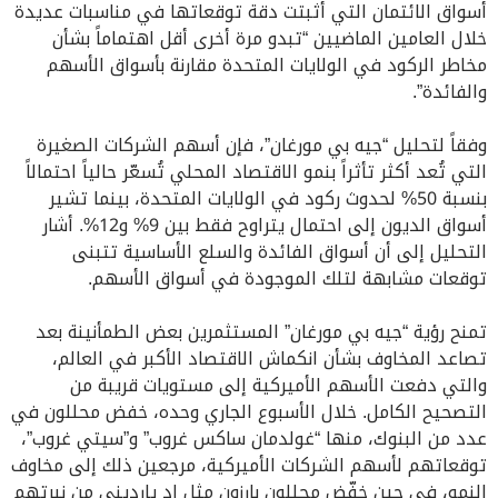
أسواق الائتمان التي أثبتت دقة توقعاتها في مناسبات عديدة
خلال العامين الماضيين “تبدو مرة أخرى أقل اهتماماً بشأن
مخاطر الركود في الولايات المتحدة مقارنة بأسواق الأسهم
والفائدة”.
وفقاً لتحليل “جيه بي مورغان”، فإن أسهم الشركات الصغيرة
التي تُعد أكثر تأثراً بنمو الاقتصاد المحلي تُسعّر حالياً احتمالاً
بنسبة 50% لحدوث ركود في الولايات المتحدة، بينما تشير
أسواق الديون إلى احتمال يتراوح فقط بين 9% و12%. أشار
التحليل إلى أن أسواق الفائدة والسلع الأساسية تتبنى
توقعات مشابهة لتلك الموجودة في أسواق الأسهم.
تمنح رؤية “جيه بي مورغان” المستثمرين بعض الطمأنينة بعد
تصاعد المخاوف بشأن انكماش الاقتصاد الأكبر في العالم،
والتي دفعت الأسهم الأميركية إلى مستويات قريبة من
التصحيح الكامل. خلال الأسبوع الجاري وحده، خفض محللون في
عدد من البنوك، منها “غولدمان ساكس غروب” و”سيتي غروب”،
توقعاتهم لأسهم الشركات الأميركية، مرجعين ذلك إلى مخاوف
النمو، في حين خفّض محللون بارزون مثل إد يارديني من نبرتهم