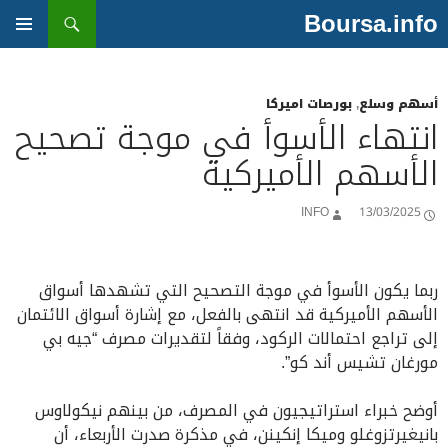
بحث
Boursa.info
انتقل
إلى
القائمة
المحتوى
الأساسية
أسهم وسلع
,
بورصات اميركا
انتهاء الأسوأ في موجة تصحيح
الأسهم الأميركية
INFO
13/03/2025
ربما يكون الأسوأ في موجة التصحيح التي تشهدها أسواق
الأسهم الأميركية قد انتهى بالفعل، مع إشارة أسواق الائتمان
إلى تراجع احتمالات الركود، وفقاً لتقديرات مصرف “جيه بي
مورغان تشيس أند كو”.
أوضح خبراء استراتيجيون في المصرف، من بينهم نيكولاوس
بانيغيرتزوغلو وميكا إنكينن، في مذكرة صدرت الأربعاء، أن