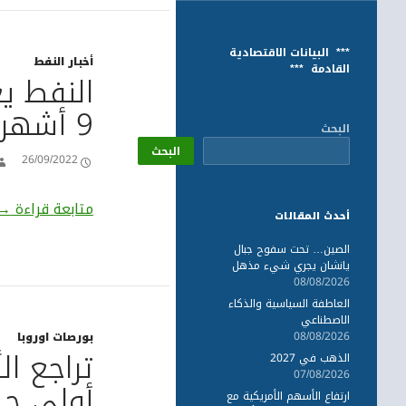
*** البيانات الاقتصادية
أخبار النفط
القادمة ***
النفط ي
9 أشهر
البحث
البحث
26/09/2022
ال
متابعة قراءة
→
أحدث المقالات
الصين… تحت سفوح جبال
يانشان يجري شيء مذهل
08/08/2026
العاطفة السياسية والذكاء
الاصطناعي
08/08/2026
بورصات اوروبا
تراجع ا
الذهب في 2027
07/08/2026
أولى جل
ارتفاع الأسهم الأمريكية مع