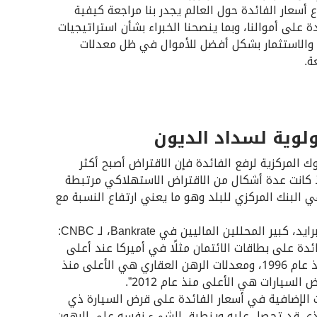
ع أسعار الفائدة حول العالم يجدر بنا مراجعة كيفية
دة على أموالنا، وبما ينصحنا الخبراء بشأن استراتيجيات
اق والاستثمار بشكل أفضل للأموال في ظل معدلات
ة.
ولوية لسداد الديون
ك المركزية لرفع الفائدة فإن الاقتراض أصبح أكثر
 كانت عدة أشكال من الاقتراض الاستهلاكي مرتبطة
ي البنك المركزي للبلد وهو ما يعني ارتفاع النسبة مع
يقول جريج ماكبرايد، كبير المحللين الماليين في Bankrate، لـ CNBC:
ئدة على بطاقات الائتمان مثلًا في أميركا عند أعلى
مستوى لها منذ عام 1996، ومعدلات الرهن العقاري هي الأعلى منذ
ات الإضافية في أسعار الفائدة على قرض السيارة ذي
الذي قد تحصل عليه وينطبق الشيء نفسه على الرهون