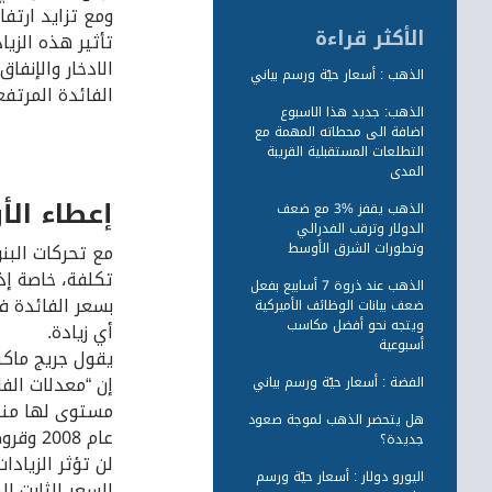
ومع تزايد ارتفا
الأكثر قراءة
تأثير هذه الزيا
الادخار والإنف
الذهب : أسعار حيّة ورسم بياني
الفائدة المرتفع
الذهب: جديد هذا الاسبوع
اضافة الى محطاته المهمة مع
التطلعات المستقبلية القريبة
المدى
إعطاء الأ
الذهب يقفز %3 مع ضعف
الدولار وترقب الفدرالي
وتطورات الشرق الأوسط
مع تحركات البنو
تكلفة، خاصة إذ
الذهب عند ذروة 7 أسابيع بفعل
بسعر الفائدة ف
ضعف بيانات الوظائف الأميركية
ويتجه نحو أفضل مكاسب
أي زيادة.
أسبوعية
إن “معدلات الفا
الفضة : أسعار حيّة ورسم بياني
هل يتحضر الذهب لموجة صعود
عام 2008 وقروض السيارات هي الأعلى منذ عام 2012”.
جديدة؟
لن تؤثر الزياد
اليورو دولار : أسعار حيّة ورسم
السعر الثابت 