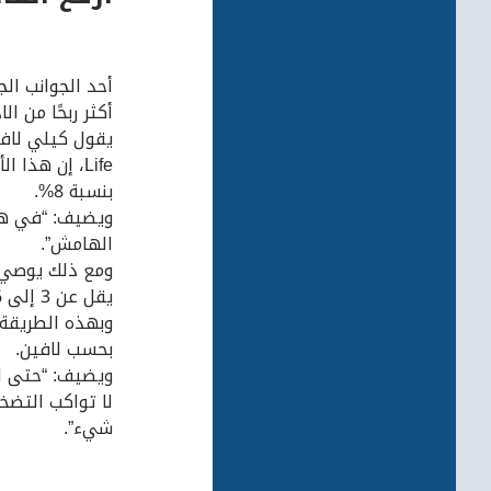
أحد الجوانب ال
أكثر ربحًا من الاد
Life، إن هذا
بنسبة 8%.
ويضيف: “في هذه
الهامش”.
ومع ذلك يوصي ا
وبهذه الطريقة 
بحسب لافين.
ويضيف: “حتى لو
لا تواكب التضخ
شيء”.