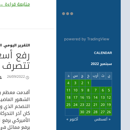
بن
متابعة قراءة
→
powered by TradingView
التقرير اليومي
,
ا
رفع أسعا
CALENDAR
تتصرف ب
سبتمبر 2022
ن
ث
أرب
خ
ج
س
د
26/09/2022
4
3
2
1
11
10
9
8
7
6
5
أقدمت معظم بنو
18
17
16
15
14
13
12
الشهور الماضية
25
24
23
22
21
20
19
التضخم الذي و
26
27
28
29
30
كان آخر التحرك
« أغسطس
أكتوبر »
برفع مماثل في 