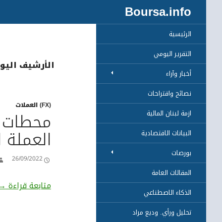
بحث
Boursa.info
الرئيسية
التقرير اليومي
الأرشيف اليومي: 2022
أخبار وآراء
نصائح واقتراحات
(FX) العملات
محطات 
ازمة لبنان المالية
العملة ا
البيانات الاقتصادية
بورصات
26/09/2022
المقالات العامة
مح
متابعة قراءة
→
الذكاء الاصطناعي
تحليل ورأي. وديع مراد