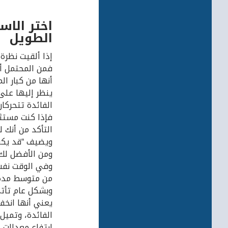
اختر الاس
الطويل
إذا ألقيت نظرة
فمن المحتمل أن
أنها من كبار ا
ينظر إليها على 
الفائدة تتحركا
فإذا كنت مستثم
التأكد من أنك ل
ويضيف “قد يكو
ومن الأفضل لك 
وفي الوقت نفس
من متوسط مدة 
وبشكل عام تأتي
يعني أنها انخف
الفائدة، وتميل
ارتفاع معدلات ا