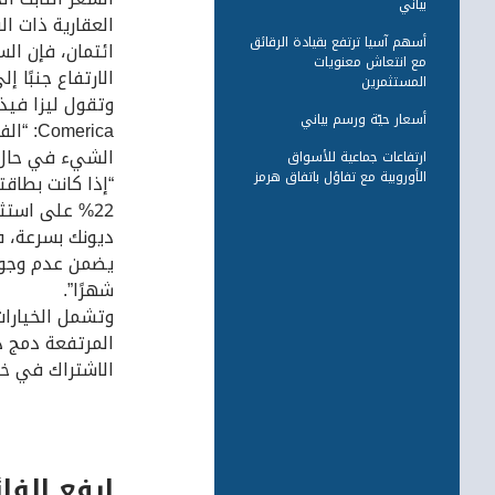
بياني
العقارية ذات ال
أسهم آسيا ترتفع بقيادة الرقائق
ائتمان، فإن ال
مع انتعاش معنويات
الارتفاع جنبًا 
المستثمرين
وتقول ليزا فيذ
أسعار حيّة ورسم بياني
merica
الشيء في حال 
ارتفاعات جماعية للأسواق
الأوروبية مع تفاؤل باتفاق هرمز
22% على استث
ديونك بسرعة، ف
شهرًا”.
وتشمل الخيارات
المرتفعة دمج 
الاشتراك في خد
ارفع الفا