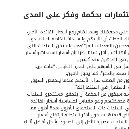
تثمارات بحكمة وفكر على المدى
 على محفظتك وسط نظام رفع أسعار الفائدة الأخير،
ك لاحظت أن الأسهم والسندات الخاصة بك لا يبدو
لمعجبين بالمعدلات المرتفعة، ولم تكن السندات التي
أنها أثقل أقل تقلبًا نظرًا لأن أسعار السندات وأسعار
ن في اتجاهين متعاكسين.
رًا في الأسهم على المدى الطويل، “فأنت تريد
ا تشعر بالذعر”، كما يقول لافين.
ن من الصعب شراء الأسهم عندما ينخفض السوق
الاستمرار في استثماراتك”.
ه سيكون من الحكمة أن يتحقق مستثمرو السندات
محفظتهم وهو مقياس لحساسية أسعار الفائدة.
 السندات ذات الاستحقاق الأطول بمدة أطول مما
اض قيمتها سيكون أكثر استجابةً لارتفاع أسعار
 السندات قصيرة الأجل إلى الصمود بشكل أفضل أثناء
لفائدة.