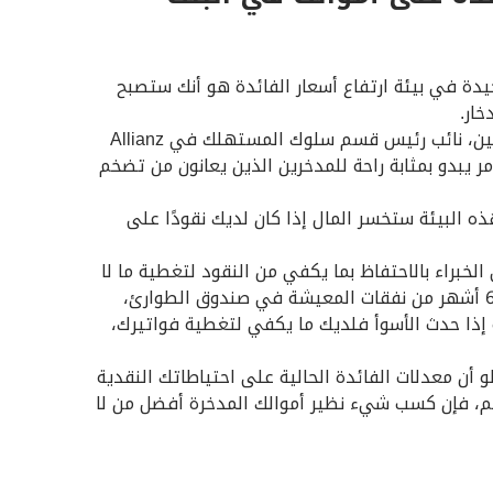
جيدة في بيئة ارتفاع أسعار الفائدة هو أنك ستصبح
خار.
يقول كيلي لافين، نائب رئيس قسم سلوك المستهلك في Allianz
 الأمر يبدو بمثابة راحة للمدخرين الذين يعانون من تضخم
 البيئة ستخسر المال إذا كان لديك نقودًا على
لخبراء بالاحتفاظ بما يكفي من النقود لتغطية ما لا
يقل عن 3 إلى 6 أشهر من نفقات المعيشة في صندوق الطوارئ،
إذا حدث الأسوأ فلديك ما يكفي لتغطية فواتيرك،
 أن معدلات الفائدة الحالية على احتياطاتك النقدية
م، فإن كسب شيء نظير أموالك المدخرة أفضل من لا