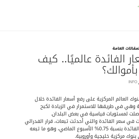
ك إنكلترا: نراقب الأسواق عن كثب بعد تراجع الإسترليني لأدنى مس
لمقالات العامة
ر الفائدة عالميًا.. كيف
أموالك؟
INFO
ك العالم المركزية على رفع أسعار الفائدة خلال
 وهي في طريقها للاستمرار في الزيادة لكبح
صلت لمستويات قياسية في بعض البلدان.
ات في سعر الفائدة والتي أحدثت تبعات، قرار الفدرالي
الأميركي برفع الفائدة بنسبة 0.75% الأسبوع الماضي، وهو ما تبعه
بنوك مركزية خليجية وأوروبية.